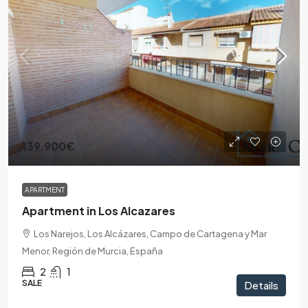
139.900€
APARTMENT
Apartment in Los Alcazares
Los Narejos, Los Alcázares, Campo de Cartagena y Mar
Menor, Región de Murcia, España
2
1
SALE
Details