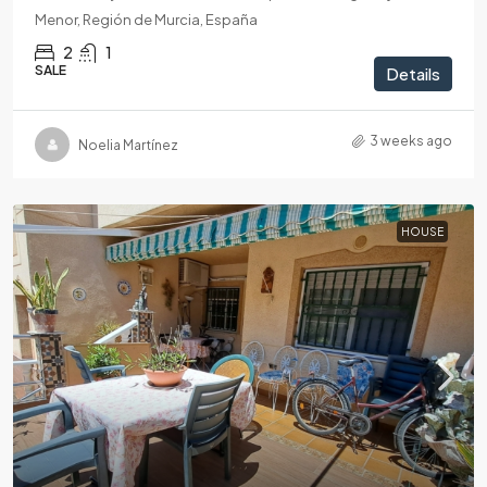
Menor, Región de Murcia, España
2
1
SALE
Details
3 weeks ago
Noelia Martínez
HOUSE