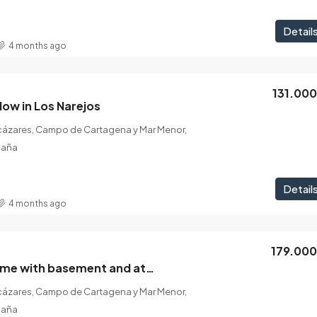
Detail
4 months ago
131.00
ow in Los Narejos
lcázares, Campo de Cartagena y Mar Menor,
paña
Detail
4 months ago
179.00
Ground-floor home with basement and attic in Los Narejos
lcázares, Campo de Cartagena y Mar Menor,
paña