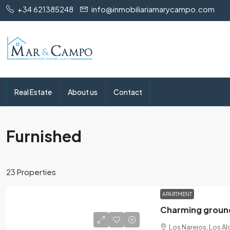
+34 621385248
info@inmobiliariamarycampo.com
Real Estate
About us
Contact
Furnished
23 Properties
APARTMENT
Charming ground
Los Narejos, Los A