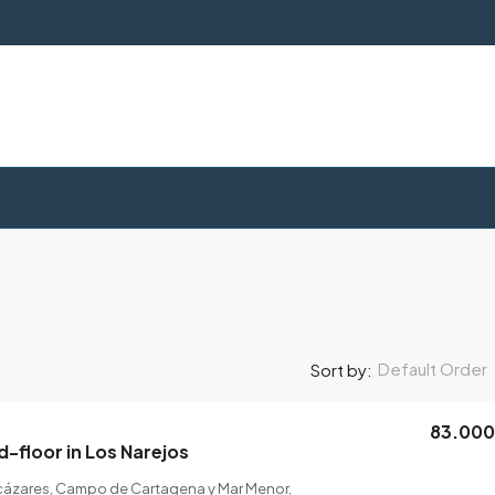
Default Order
Sort by:
83.00
-floor in Los Narejos
lcázares, Campo de Cartagena y Mar Menor,