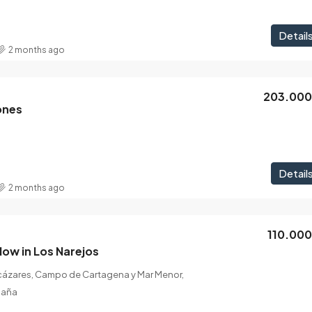
Detail
2 months ago
203.00
ones
Detail
2 months ago
110.00
ow in Los Narejos
lcázares, Campo de Cartagena y Mar Menor,
paña