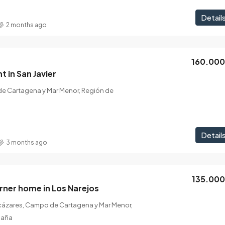
Detail
2 months ago
160.00
 in San Javier
de Cartagena y Mar Menor, Región de
Detail
3 months ago
135.00
rner home in Los Narejos
lcázares, Campo de Cartagena y Mar Menor,
paña