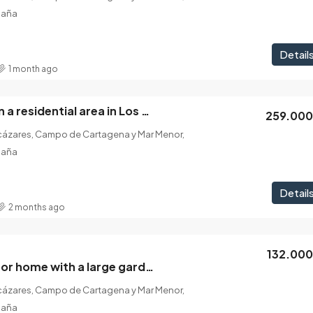
paña
Detail
1 month ago
Stunning house in a residential area in Los Narejos
259.00
lcázares, Campo de Cartagena y Mar Menor,
paña
Detail
2 months ago
132.00
Cozy ground-floor home with a large garden in Los Narejos
lcázares, Campo de Cartagena y Mar Menor,
paña