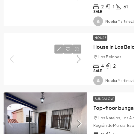
2
1
61
SALE
Noelia Martínez
HOUSE
House in Los Bel
Los Belones
4
2
SALE
Noelia Martínez
BUNGALOW
Top-floor bungal
Los Narejos, Los A
Región de Murcia, Es