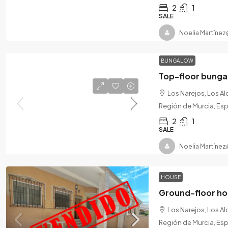
2
1
SALE
Noelia Martínez
BUNGALOW
Top-floor bungal
Los Narejos, Los A
Región de Murcia, Es
2
1
SALE
Noelia Martínez
HOUSE
Los Narejos, Los A
Región de Murcia, Es