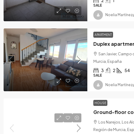
2
1
SALE
Noelia Martínez
APARTMENT
Duplex apartment
San Javier, Campo 
Murcia, España
3
2
54
SALE
Noelia Martínez
HOUSE
Ground-floor co
Los Narejos, Los A
Región de Murcia, Es