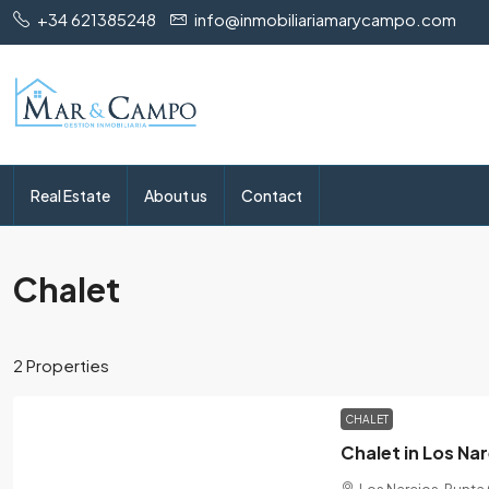
+34 621385248
info@inmobiliariamarycampo.com
Real Estate
About us
Contact
Chalet
2 Properties
CHALET
Los Narejos, Punta