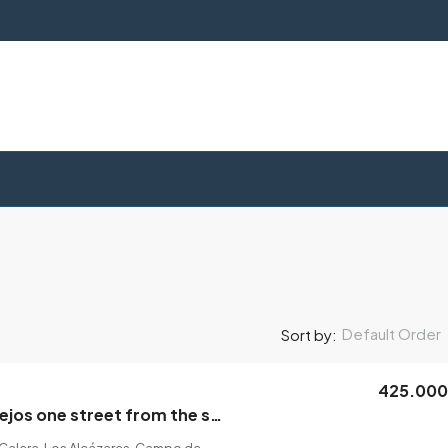
Default Order
Sort by:
425.00
Chalet in Los Narejos one street from the sea
 Calera, Los Alcázares, Campo de