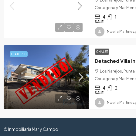
Cartagena y Mar Meno
4
1
SALE
Noelia Martínez
CHALET
FEATURED
Los Narejos, Punta
Cartagena y Mar Meno
4
2
SALE
Noelia Martínez
© Inmobiliaria Mar y Campo